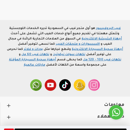
فيب البروفيسور
هو أول متجر فيب في السعودية تديره الخدمات اللوجستية
وتتمثل مهمتنا في تقديم جميع أنواع خدمات الفيب التي تشمل على أحدث
أجهزة الشيشة الالكترونية
في السوق من العلامات التجارية الرائدة في مجال
الفيب و
اكسسوارات و ملحقات الفيب
كما نسعى لتوفير أفضل
أجهزة سحبة السيجارة الالكترونية
وقطع غيارها مثل
بودات و فلاتر
كما نحرص
على توفير أفضل
نكهات سولت نيكوتين
و
نكهات فيب 60 مل
و
نكهات فيب 100 - 120 مل
كما يحظى قسم
أجهزة سحبة السيجارة المؤقتة
على مجموعة واسعة من الكهات لأفضل
ماركات عالمية
معلومات
دعم العملاء
حســـابي