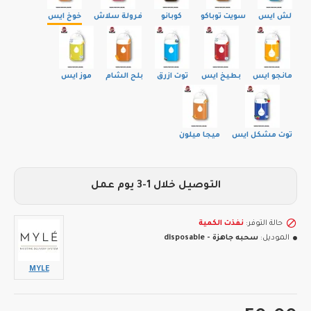
لش ايس
سويت توباكو
كوبانو
فرولة سلاش
خوخ ايس
مانجو ايس
بطيخ ايس
توت ازرق
بلح الشام
موز ايس
توت مشكل ايس
ميجا ميلون
التوصيل خلال 1-3 يوم عمل
حالة التوفر:
نفذت الكمية
الموديل:
سحبه جاهزة - disposable
MYLE