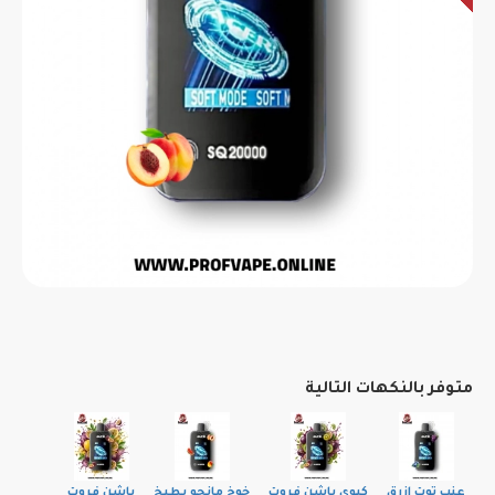
متوفر بالنكهات التالية
عنب توت ازرق
كيوي باشن فروت
خوخ مانجو بطيخ
باشن فروت