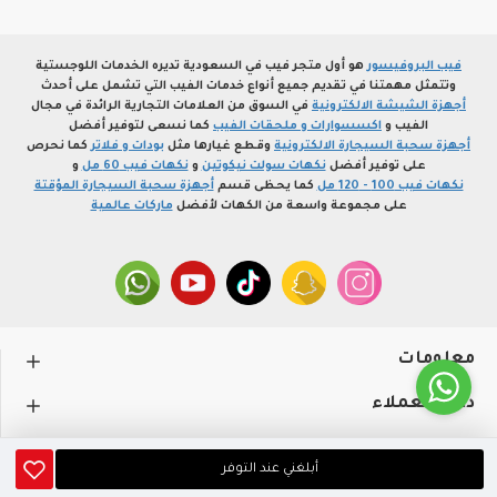
فيب البروفيسور
هو أول متجر فيب في السعودية تديره الخدمات اللوجستية
وتتمثل مهمتنا في تقديم جميع أنواع خدمات الفيب التي تشمل على أحدث
أجهزة الشيشة الالكترونية
في السوق من العلامات التجارية الرائدة في مجال
الفيب و
اكسسوارات و ملحقات الفيب
كما نسعى لتوفير أفضل
أجهزة سحبة السيجارة الالكترونية
وقطع غيارها مثل
بودات و فلاتر
كما نحرص
على توفير أفضل
نكهات سولت نيكوتين
و
نكهات فيب 60 مل
و
نكهات فيب 100 - 120 مل
كما يحظى قسم
أجهزة سحبة السيجارة المؤقتة
على مجموعة واسعة من الكهات لأفضل
ماركات عالمية
معلومات
دعم العملاء
حســـابي
أبلغني عند التوفر