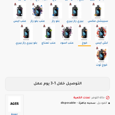
سبيشل مكس
بيري راز بيري
بلو راز
عنب بلو راز
عنب ايس
لش ايس
خوخ
عنب اسود
عنب نعناع
بلو بيري راز بيري
خوخ توت
التوصيل خلال 1-3 يوم عمل
حالة التوفر:
نفذت الكمية
الموديل:
سحبه جاهزة - disposable
Ager