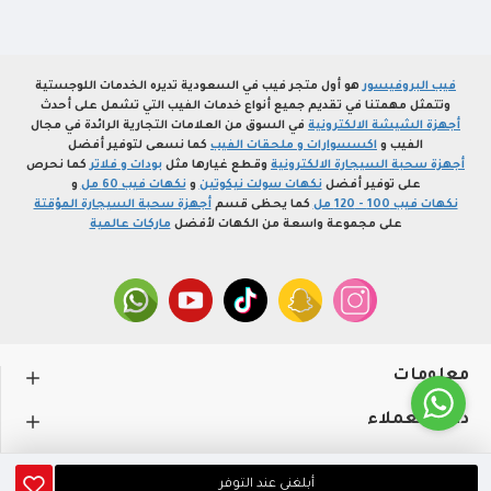
فيب البروفيسور
هو أول متجر فيب في السعودية تديره الخدمات اللوجستية
وتتمثل مهمتنا في تقديم جميع أنواع خدمات الفيب التي تشمل على أحدث
أجهزة الشيشة الالكترونية
في السوق من العلامات التجارية الرائدة في مجال
الفيب و
اكسسوارات و ملحقات الفيب
كما نسعى لتوفير أفضل
أجهزة سحبة السيجارة الالكترونية
وقطع غيارها مثل
بودات و فلاتر
كما نحرص
على توفير أفضل
نكهات سولت نيكوتين
و
نكهات فيب 60 مل
و
نكهات فيب 100 - 120 مل
كما يحظى قسم
أجهزة سحبة السيجارة المؤقتة
على مجموعة واسعة من الكهات لأفضل
ماركات عالمية
معلومات
دعم العملاء
حســـابي
أبلغني عند التوفر