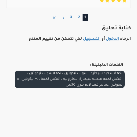
3
2
1
كتابة تعليق
الرجاء
الدخول
أو
التسجيل
لكي تتمكن من تقييم المنتج
الكلمات الدليليلة :
نكهة سحبه سيجاره ، سولت نيكوتين ، نكهة سولت نيكوتين ،
افضل نكهة سحبه سيجارة الاكترونيه ، افضل نكهة ، ٣٠ نيكوتين، ٥٠
نيكوتين ،سامز فيب لايم بيري 30مل