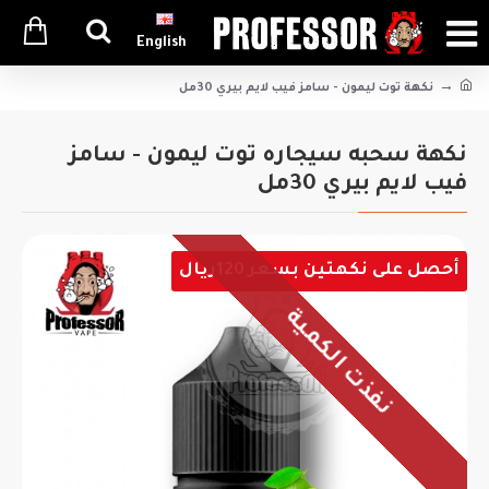
English
نكهة توت ليمون - سامز فيب لايم بيري 30مل
نكهة سحبه سيجاره توت ليمون - سامز
فيب لايم بيري 30مل
أحصل على نكهتين بسعر 120ريال
نفذت الكمية