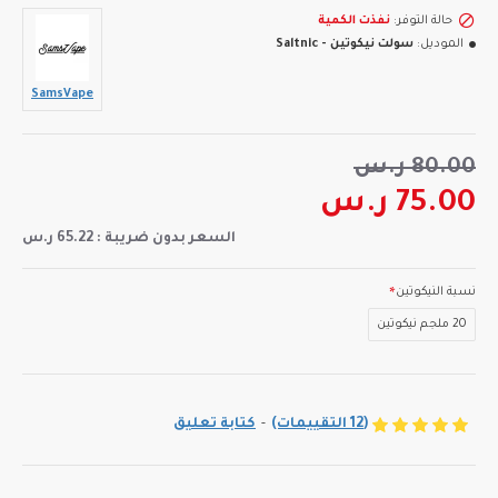
حالة التوفر:
نفذت الكمية
الموديل:
سولت نيكوتين - Saltnic
SamsVape
80.00 ر.س
75.00 ر.س
السعر بدون ضريبة : 65.22 ر.س
نسبة النيكوتين
20 ملجم نيكوتين
(12 التقييمات)
-
كتابة تعليق