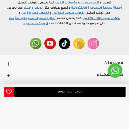
الفيب و
اكسسوارات و ملحقات الفيب
كما نسعى لتوفير أفضل
أجهزة سحبة السيجارة الالكترونية
وقطع غيارها مثل
بودات و فلاتر
كما نحرص
على توفير أفضل
نكهات سولت نيكوتين
و
نكهات فيب 60 مل
و
نكهات فيب 100 - 120 مل
كما يحظى قسم
أجهزة سحبة السيجارة المؤقتة
على مجموعة واسعة من الكهات لأفضل
ماركات عالمية
معلومات
دعم العملاء
حســـابي
أبلغني عند التوفر
متجر profvape.online، جميع الحقوق محفوظة