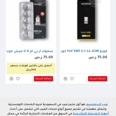
فوبو PnP VM1 0.3 32-40W كويل
سموك ار بي ام 0.4 ميش كويل
75.00 ر.س
75.00 ر.س
أحصل على باكتين كويلات بسعر
100ريال
اضافة للسلة
اضافة للسلة
فيب البروفيسور
هو أول متجر فيب في السعودية تديره الخدمات اللوجستية
وتتمثل مهمتنا في تقديم جميع أنواع خدمات الفيب التي تشمل على أحدث
أجهزة الشيشة الالكترونية
في السوق من العلامات التجارية الرائدة في مجال