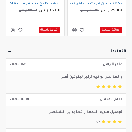
مل 3ملجم
نكهة باشن فروت - سامز فيب ماكس باشن فروت 30مل
نكهة بطيخ - سامز فيب ماكس ميلون 
75.00 ر.س
75.00 ر.س
80.01 ر.س
80.01 ر.س
اضافة للسلة
اضافة للسلة
التعليقات
عامر الزامل
2026/06/15
رائعة بس لو فيه تركيز نيكوتين أعلى
ماهر العثمان
2026/01/08
توصيل سريع النكهة رائعة برأيي الشخصي