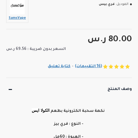
الموديل:
فري بيس
SamsVape
80.00 ر.س
السعر بدون ضريبة : 69.56 ر.س
(16 التقييمات)
-
كتابة تعليق
وصف المنتج
ال
كولا ايس
نكهة سحبة الكترونية بطعم
- النوع : فري بيز
- العبوة : 60مل