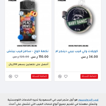
س (ايس) 3ملجم 120مل
كويلات ولي فيب بيبي دينجر ام تي ال 0.70
نكهة خوخ - سامز فيب بيتش باور ايس 
34.00 ر.س
110.00 ر.س
120.00 ر.س
أحصل على نكهتين بسعر 199ريال
اضافة للسلة
اضافة للسلة
فيب البروفيسور
هو أول متجر فيب في السعودية تديره الخدمات اللوجستية
وتتمثل مهمتنا في تقديم جميع أنواع خدمات الفيب التي تشمل على أحدث