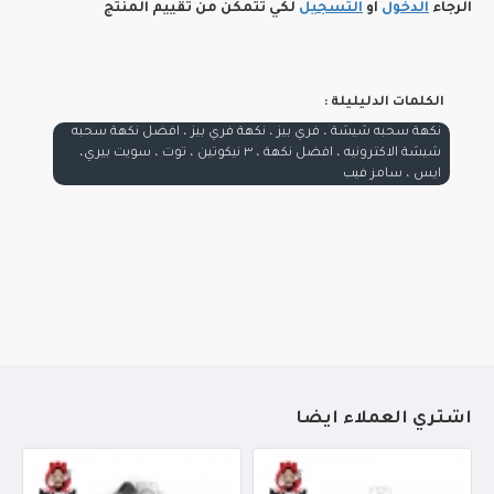
الرجاء
الدخول
أو
التسجيل
لكي تتمكن من تقييم المنتج
الكلمات الدليليلة :
نكهة سحبه شيشة ، فري بيز ، نكهة فري بيز ، افضل نكهة سحبه
شيشة الاكترونيه ، افضل نكهة ، ٣ نيكوتين ، توت ، سويت بيري،
ايس ، سامز فيب
أشتري العملاء أيضاً