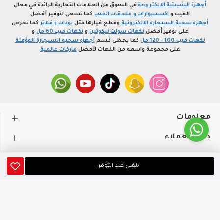
أجهزة الشيشة الالكترونية
في السوق من العلامات التجارية الرائدة في مجال
الفيب و
اكسسوارات و ملحقات الفيب
كما نسعى لتوفير أفضل
أجهزة سحبة السيجارة الالكترونية
وقطع غيارها مثل
بودات و فلاتر
كما نحرص
على توفير أفضل
نكهات سولت نيكوتين
و
نكهات فيب 60 مل
و
نكهات فيب 100 - 120 مل
كما يحظى قسم
أجهزة سحبة السيجارة المؤقتة
على مجموعة واسعة من الكهات لأفضل
ماركات عالمية
معلومات
دعم العملاء
حســـابي
أبلغني عند التوفر
متجر profvape.online، جميع الحقوق محفوظة