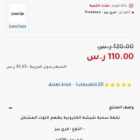
حالة التوفر:
نفذت الكمية
الموديل:
فري بيز - Freebase
SamsVape
120.00 ر.س
110.00 ر.س
السعر بدون ضريبة : 95.65 ر.س
(32 التقييمات)
-
كتابة تعليق
وصف المنتج
نكهة سحبة شيشة الكترونية بطعم التوت المشكل
- النوع : فري بيز