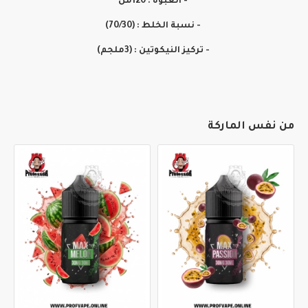
- العبوة : 120مل
- نسبة الخلط : (70/30)
- تركيز النيكوتين : (3ملجم)
من نفس الماركة