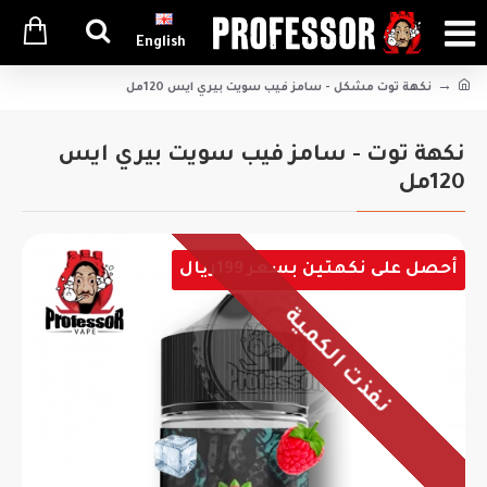
English
نكهة توت مشكل - سامز فيب سويت بيري ايس 120مل
نكهة توت - سامز فيب سويت بيري ايس
120مل
أحصل على نكهتين بسعر 199ريال
نفذت الكمية