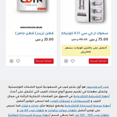
سموك ار جي سي 0.17 كونيكال ميش كويل
قطن ثريدز ( قطن جاهز )
75.00 ر.س
23.00 ر.س
86.25 ر.س
أحصل على باكتين كويلات بسعر
100ريال
اضافة للسلة
اضافة للسلة
فيب البروفيسور
هو أول متجر فيب في السعودية تديره الخدمات اللوجستية
وتتمثل مهمتنا في تقديم جميع أنواع خدمات الفيب التي تشمل على أحدث
أجهزة الشيشة الالكترونية
في السوق من العلامات التجارية الرائدة في مجال
الفيب و
اكسسوارات و ملحقات الفيب
كما نسعى لتوفير أفضل
أجهزة سحبة السيجارة الالكترونية
وقطع غيارها مثل
بودات و فلاتر
كما نحرص
على توفير أفضل
نكهات سولت نيكوتين
و
نكهات فيب 60 مل
و
نكهات فيب 100 - 120 مل
كما يحظى قسم
أجهزة سحبة السيجارة المؤقتة