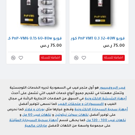
 60مل 3ملجم
فوبو PnP VM1 0.3 32-40W كويل
فوبو PnP-VM6 0.15 60-80w كويل
75.00 ر.س
75.00 ر.س
اضافة للسلة
اضافة للسلة
فيب البروفيسور
هو أول متجر فيب في السعودية تديره الخدمات اللوجستية
وتتمثل مهمتنا في تقديم جميع أنواع خدمات الفيب التي تشمل على أحدث
أجهزة الشيشة الالكترونية
في السوق من العلامات التجارية الرائدة في مجال
الفيب و
اكسسوارات و ملحقات الفيب
كما نسعى لتوفير أفضل
أجهزة سحبة السيجارة الالكترونية
وقطع غيارها مثل
بودات و فلاتر
كما نحرص
على توفير أفضل
نكهات سولت نيكوتين
و
نكهات فيب 60 مل
و
نكهات فيب 100 - 120 مل
كما يحظى قسم
أجهزة سحبة السيجارة المؤقتة
على مجموعة واسعة من الكهات لأفضل
ماركات عالمية