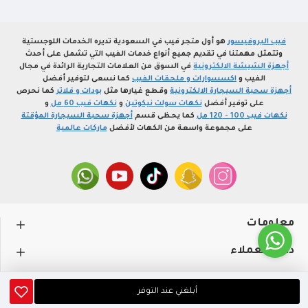
فيب البروفيسور
هو أول متجر فيب في السعودية تديره الخدمات اللوجستية
وتتمثل مهمتنا في تقديم جميع أنواع خدمات الفيب التي تشمل على أحدث
أجهزة الشيشة الالكترونية
في السوق من العلامات التجارية الرائدة في مجال
الفيب و
اكسسوارات و ملحقات الفيب
كما نسعى لتوفير أفضل
أجهزة سحبة السيجارة الالكترونية
وقطع غيارها مثل
بودات و فلاتر
كما نحرص
على توفير أفضل
نكهات سولت نيكوتين
و
نكهات فيب 60 مل
و
نكهات فيب 100 - 120 مل
كما يحظى قسم
أجهزة سحبة السيجارة المؤقتة
على مجموعة واسعة من الكهات لأفضل
ماركات عالمية
معلومات
دعم العملاء
حســـابي
أبلغني عند التوفر