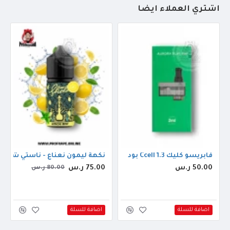
أشتري العملاء أيضاً
بومب 30مل
فابريسو كليك 1.3 Ccell بود
نكهة ليمون نعناع - ناستي شيشة لي
50.00 ر.س
75.00 ر.س
80.00 ر.س
اضافة للسلة
اضافة للسلة