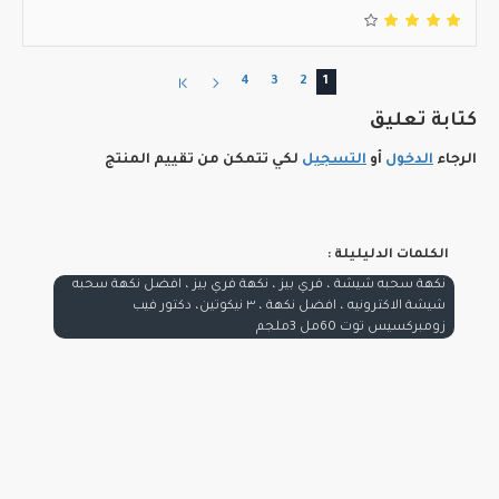
4
3
2
1
كتابة تعليق
الرجاء
الدخول
أو
التسجيل
لكي تتمكن من تقييم المنتج
الكلمات الدليليلة :
نكهة سحبه شيشة ، فري بيز ، نكهة فري بيز ، افضل نكهة سحبه
شيشة الاكترونيه ، افضل نكهة ، ٣ نيكوتين، دكتور فيب
زومبركسيس توت 60مل 3ملجم