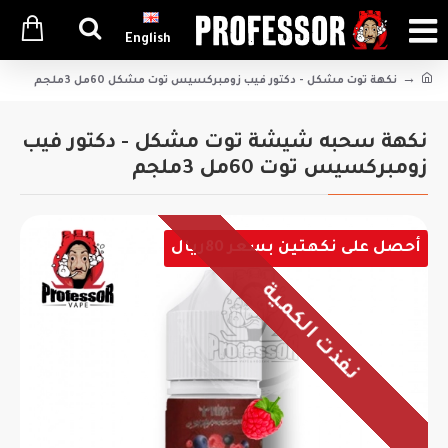
English
نكهة توت مشكل - دكتور فيب زومبركسيس توت مشكل 60مل 3ملجم
نكهة سحبه شيشة توت مشكل - دكتور فيب
زومبركسيس توت 60مل 3ملجم
أحصل على نكهتين بسعر 80ريال
نفذت الكمية