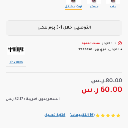
عنب
فيمتو
توت مشكل
التوصيل خلال 1-3 يوم عمل
حالة التوفر:
نفذت الكمية
الموديل:
فري بيز - Freebase
dr.vapes
80.00 ر.س
60.00 ر.س
السعر بدون ضريبة : 52.17 ر.س
(16 التقييمات)
-
كتابة تعليق