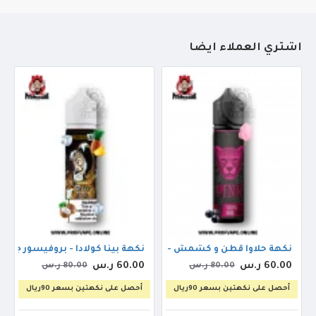
أشتري العملاء أيضاً
لجم
نكهة حلاوا قطن و كشمش - دكتور فيب بينك بانثر اوريجنال 60مل 3ملجم
نكهة بينا كولادا - بروفيسور جوس جولدي
60.00 ر.س
60.00 ر.س
80.00 ر.س
80.00 ر.س
أحصل على نكهتين بسعر 90ريال
أحصل على نكهتين بسعر 90ريال