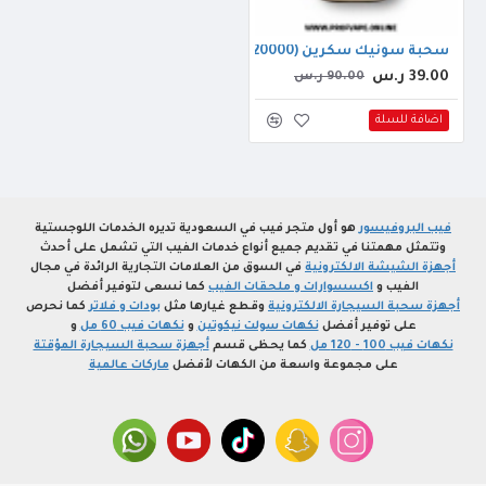
سحبة سونيك سكرين (20000 سحبة) تشيز كيك فرولة
39.00 ر.س
90.00 ر.س
اضافة للسلة
فيب البروفيسور
هو أول متجر فيب في السعودية تديره الخدمات اللوجستية
وتتمثل مهمتنا في تقديم جميع أنواع خدمات الفيب التي تشمل على أحدث
أجهزة الشيشة الالكترونية
في السوق من العلامات التجارية الرائدة في مجال
الفيب و
اكسسوارات و ملحقات الفيب
كما نسعى لتوفير أفضل
أجهزة سحبة السيجارة الالكترونية
وقطع غيارها مثل
بودات و فلاتر
كما نحرص
على توفير أفضل
نكهات سولت نيكوتين
و
نكهات فيب 60 مل
و
نكهات فيب 100 - 120 مل
كما يحظى قسم
أجهزة سحبة السيجارة المؤقتة
على مجموعة واسعة من الكهات لأفضل
ماركات عالمية