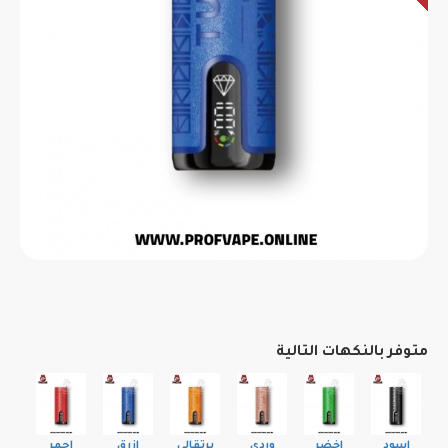
متوفر بالنكهات التالية
اسود
اخضر
وردي
برتقالي
ازرق
احمر