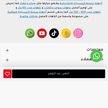
أجهزة سحبة السيجارة الالكترونية
وقطع غيارها مثل
بودات و فلاتر
كما نحرص
على توفير أفضل
نكهات سولت نيكوتين
و
نكهات فيب 60 مل
و
نكهات فيب 100 - 120 مل
كما يحظى قسم
أجهزة سحبة السيجارة المؤقتة
على مجموعة واسعة من الكهات لأفضل
ماركات عالمية
معلومات
دعم العملاء
حســـابي
أبلغني عند التوفر
متجر profvape.online، جميع الحقوق محفوظة