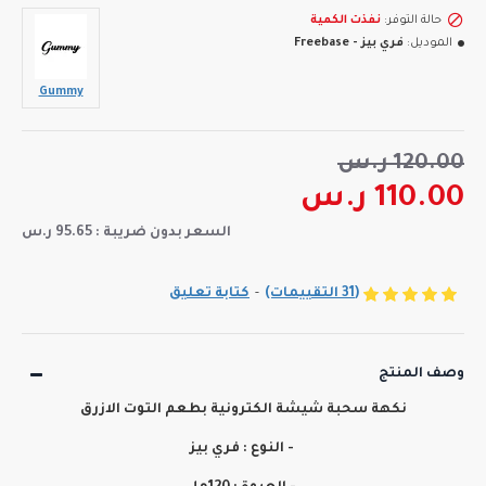
حالة التوفر:
نفذت الكمية
الموديل:
فري بيز - Freebase
Gummy
120.00 ر.س
110.00 ر.س
السعر بدون ضريبة : 95.65 ر.س
(31 التقييمات)
-
كتابة تعليق
وصف المنتج
نكهة سحبة شيشة الكترونية بطعم التوت الازرق
- النوع : فري بيز