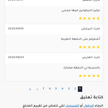
مازن الجعفر
2025/10/01
تركيز النيكوتين فيها عجبني
حارث البرغش
2025/09/10
أشكركم على النكهة الطيبة
حارث الفارس
2025/08/23
بالنسبة لي النكهة ممتازة
7
6
5
4
3
2
1
كتابة تعليق
الرجاء
الدخول
أو
التسجيل
لكي تتمكن من تقييم المنتج