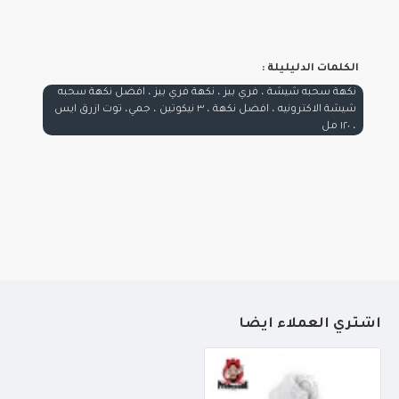
الكلمات الدليليلة :
نكهة سحبه شيشة ، فري بيز ، نكهة فري بيز ، افضل نكهة سحبه
شيشة الاكترونيه ، افضل نكهة ، ٣ نيكوتين ، جمي، توت ازرق ايس
، ١٢٠ مل
أشتري العملاء أيضاً