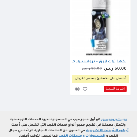
نكهة توت ازرق - بروفيسور جوس بلو برلين ايس 60مل 3ملجم
60.00 ر.س
80.00 ر.س
أحصل على نكهتين بسعر 90ريال
اضافة للسلة
فيب البروفيسور
هو أول متجر فيب في السعودية تديره الخدمات اللوجستية
وتتمثل مهمتنا في تقديم جميع أنواع خدمات الفيب التي تشمل على أحدث
أجهزة الشيشة الالكترونية
في السوق من العلامات التجارية الرائدة في مجال
الفيب و
اكسسوارات و ملحقات الفيب
كما نسعى لتوفير أفضل