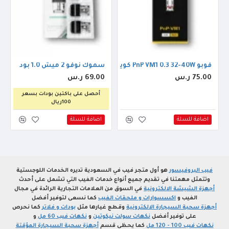
3مل
فوبو PnP VM1 0.3 32-40W كويل
سموك نوفو 2 ميش 1.0 بود
75.00 ر.س
69.00 ر.س
أحصل على باكتين بودات بسعر
100ريال
اضافة للسلة
اضافة للسلة
فيب البروفيسور
هو أول متجر فيب في السعودية تديره الخدمات اللوجستية
وتتمثل مهمتنا في تقديم جميع أنواع خدمات الفيب التي تشمل على أحدث
أجهزة الشيشة الالكترونية
في السوق من العلامات التجارية الرائدة في مجال
الفيب و
اكسسوارات و ملحقات الفيب
كما نسعى لتوفير أفضل
أجهزة سحبة السيجارة الالكترونية
وقطع غيارها مثل
بودات و فلاتر
كما نحرص
على توفير أفضل
نكهات سولت نيكوتين
و
نكهات فيب 60 مل
و
نكهات فيب 100 - 120 مل
كما يحظى قسم
أجهزة سحبة السيجارة المؤقتة