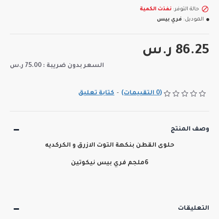
حالة التوفر:
نفذت الكمية
الموديل:
فري بيس
86.25 ر.س
السعر بدون ضريبة : 75.00 ر.س
(0 التقييمات)
-
كتابة تعليق
وصف المنتج
حلوى القطن بنكهة التوت الازرق و الكركديه
6ملجم فري بيس نيكوتين
التعليقات