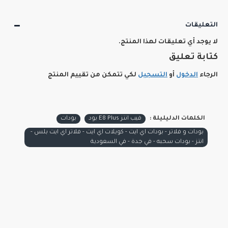
التعليقات
لا يوجد أي تعليقات لهذا المنتج.
كتابة تعليق
الرجاء
الدخول
أو
التسجيل
لكي تتمكن من تقييم المنتج
الكلمات الدليليلة :
فيب انتز E8 Plus بود
بودات
بودات و فلاتر - بودات اي ايت - كويلات اي ايت - فلاتر اي ايت بلس -
انتز - بودات سحبه - في جدة - في السعودية