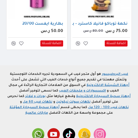
جم
نكهة توباكو فانيلا كاسترد - بلاك جاك 60مل 3ملجم
بطارية ايفست 20700
75.00 ر.س
50.00 ر.س
80.00 ر.س
اضافة للسلة
اضافة للسلة
فيب البروفيسور
هو أول متجر فيب في السعودية تديره الخدمات اللوجستية
وتتمثل مهمتنا في تقديم جميع أنواع خدمات الفيب التي تشمل على أحدث
أجهزة الشيشة الالكترونية
في السوق من العلامات التجارية الرائدة في مجال
الفيب و
اكسسوارات و ملحقات الفيب
كما نسعى لتوفير أفضل
أجهزة سحبة السيجارة الالكترونية
وقطع غيارها مثل
بودات و فلاتر
كما نحرص
على توفير أفضل
نكهات سولت نيكوتين
و
نكهات فيب 60 مل
و
نكهات فيب 100 - 120 مل
كما يحظى قسم
أجهزة سحبة السيجارة المؤقتة
على مجموعة واسعة من الكهات لأفضل
ماركات عالمية