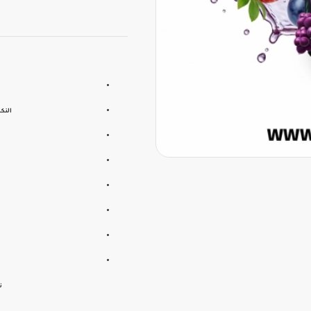
النك
ت