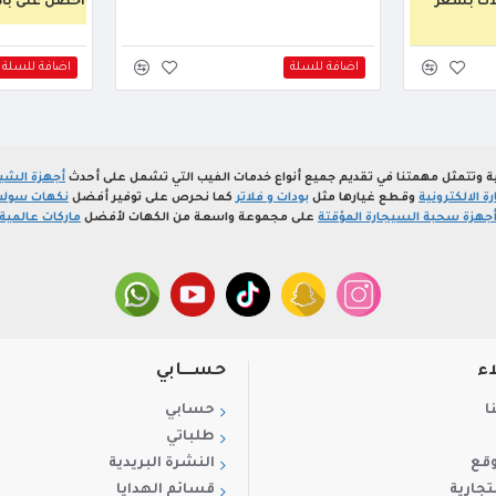
لات بسعر
أحصل على باكتين
اضافة للسلة
اضافة للسلة
ة وتتمثل مهمتنا في تقديم جميع أنواع خدمات الفيب التي تشمل على أحدث
أجهزة الشيش
 الالكترونية
وقطع غيارها مثل
بودات و فلاتر
كما نحرص على توفير أفضل
نكهات سولت
جهزة سحبة السيجارة المؤقتة
على مجموعة واسعة من الكهات لأفضل
ماركات عالمية
اء
حســـابي
ا
حسابي
طلباتي
وقع
النشرة البريدية
تجارية
قسائم الهدايا