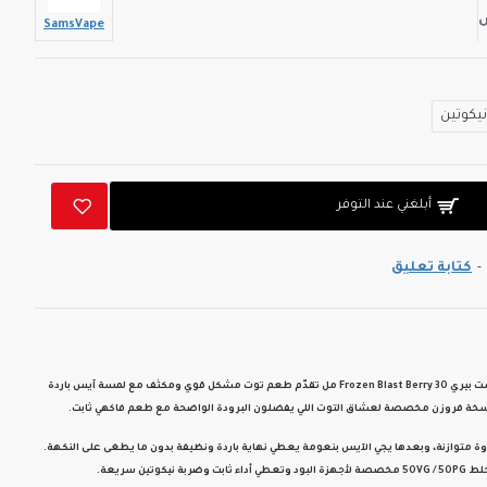
SamsVape
أبلغني عند التوفر
-
كتابة تعليق
تقدّم طعم
توت مشكل قوي ومكثف
مع
لمسة آيس باردة
سخة فروزن مخصصة لعشاق التوت اللي يفضلون البرودة الواضحة مع طعم فاكهي ثابت.
ة متوازنة، وبعدها يجي الآيس بنعومة يعطي نهاية باردة ونظيفة بدون ما يطغى على النكهة.
50VG 
مخصصة لأجهزة البود وتعطي أداء ثابت وضربة نيكوتين سريعة.