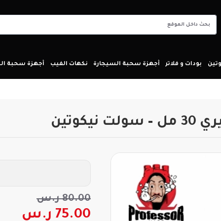
تين
بودات و فلاتر
أجهزة سحبة السيجارة
نكهات الفيب
أجهزة سحبة ا
كوتين
80.00 ر.س
75.00 ر.س