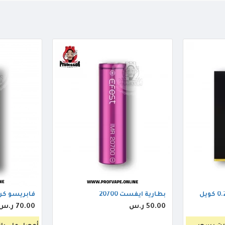
بطارية ايفست 20700
فابريسو كروس ب
50.00 ر.س
70.00 ر.س