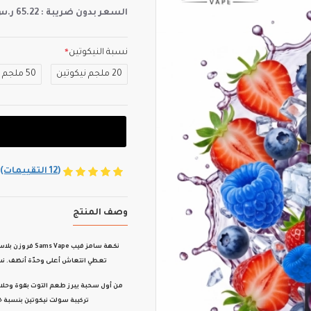
السعر بدون ضريبة : 65.22 ر.س
نسبة النيكوتين
20 ملجم نيكوتين
50 ملجم نيكوتين
(12 التقييمات)
وصف المنتج
نكهة
سامز فيب Sams Vape فروزن بلاست بيري Frozen Blast Berry 30 مل
تعطي انتعاش أعلى وحدّة أنظف. ن
من أول سحبة يبرز طعم التوت بقوة وحلاو
تركيبة
سولت نيكوتين بنسبة خلط / 50PG