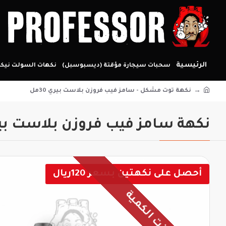
الرئيسية
سحبات سيجارة مؤقتة (ديسبوسبل)
نكهات السولت نيكو
نكهة توت مشكل - سامز فيب فروزن بلاست بيري 30مل
نكهة سامز فيب فروزن بلاست بيري 30 مل – سولت ني
أحصل على نكهتين بسعر 120ريال
نفذت الكمية