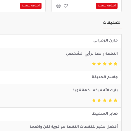
اضافة للسلة
اضافة للسلة
التعليقات
مازن الزهراني
النكهة رائعة برأيي الشخصي
جاسم الحديفة
بارك الله فيكم نكهة قوية
صابر السميط
أفضل متجر للنكهات النكهة مو قوية لكن واضحة