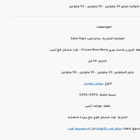
متوفرة بتركيز
20 نيكوتين – 30 نيكوتين – 50 نيكوتين
.
المواصفات
العلامة التجارية:
سامز فيب Sams Vape
هة:
فروزن بلاست بيري Frozen Blast Berry – توت مشكل مع آيس
الحجم:
30 مل
تركيز النيكوتين:
20 نيكوتين – 30 نيكوتين – 50 نيكوتين
النوع:
سولت نيكوتين
نسبة الخلط:
50VG / 50PG
الفئة:
فواكه / آيس
التجربة:
توت مشكل قوي مع برودة منعشة
سوق نكهات
سامز فيب
الأصلية
من
البروفيسور فيب
.