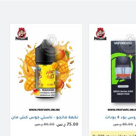
ود 4 بودات
نكهة مانجو - ناستي جوس كش مان 30مل
75.00 ر.س
80.00 ر.س
80.00 ر.س