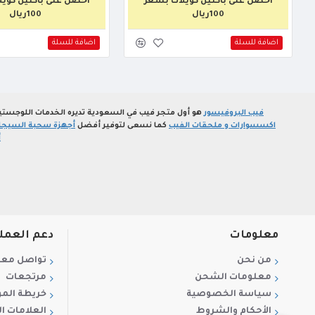
أحصل على باكتين كويلات بسعر
أحصل على باكتين كوي
100ريال
100ريال
اضافة للسلة
اضافة للسلة
فيب البروفيسور
هو أول متجر فيب في السعودية تديره الخدمات اللوجستي
اكسسوارات و ملحقات الفيب
كما نسعى لتوفير أفضل
أجهزة سحبة السيجارة
أ
معلومات
دعم العمل
من نحن
تواصل معن
معلومات الشحن
مرتجعات
سياسة الخصوصية
خريطة الم
الأحكام والشروط
العلامات ال