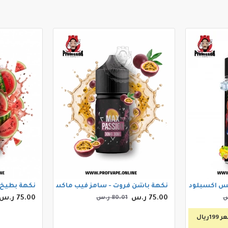
ود 120مل 3ملجم
نكهة باشن فروت - سامز فيب ماكس باشن فروت 30مل
نكهة بطيخ -
75.00 ر.س
75.00 ر.س
80.01 ر.س
يال