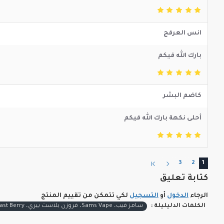
انس العرفج
بارك الله فيكم
كاضم البشر
أحلى نكهة بارك الله فيكم
3
2
1
كتابة تعليق
الرجاء
الدخول
أو
التسجيل
لكي تتمكن من تقييم المنتج
الكلمات الدليليلة :
سامز فيب، Sams Vape، فروزن بلاست بيري، Frozen Blast Berry، توت مشكل آيس، سولت نيكوتين، 50VG 50PG، 20 نيكوتين، 30 نيكوتين، 50 نيكوتين، نكهات بود، البروفيسور فيب