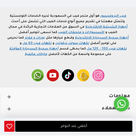
فيب البروفيسور
هو أول متجر فيب في السعودية تديره الخدمات اللوجستية
وتتمثل مهمتنا في تقديم جميع أنواع خدمات الفيب التي تشمل على أحدث
أجهزة الشيشة الالكترونية
في السوق من العلامات التجارية الرائدة في مجال
الفيب و
اكسسوارات و ملحقات الفيب
كما نسعى لتوفير أفضل
أجهزة سحبة السيجارة الالكترونية
وقطع غيارها مثل
بودات و فلاتر
كما نحرص
على توفير أفضل
نكهات سولت نيكوتين
و
نكهات فيب 60 مل
و
نكهات فيب 100 - 120 مل
كما يحظى قسم
أجهزة سحبة السيجارة المؤقتة
على مجموعة واسعة من الكهات لأفضل
ماركات عالمية
معلومات
دعم العملاء
حســـابي
أبلغني عند التوفر