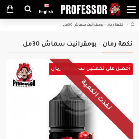
English
نكهة رمان - بومقرانيت سماش 30مل
نكهة رمان - بومقرانيت سماش 30مل
أحصل على نكهتين بسعر 120ريال
نفذت الكمية