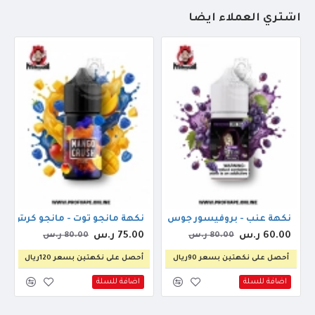
أشتري العملاء أيضاً
جوس ريد موسكو 30مل
نكهة عنب - بروفيسور جوس بربل نايروبي 30مل
نكهة مانجو توت - مانجو كرش 30مل
60.00 ر.س
75.00 ر.س
80.00 ر.س
80.00 ر.س
أحصل على نكهتين بسعر 90ريال
أحصل على نكهتين بسعر 120ريال
اضافة للسلة
اضافة للسلة