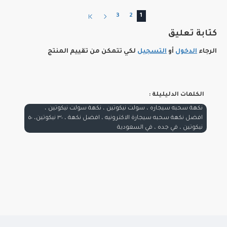
3
2
1
كتابة تعليق
الرجاء
الدخول
أو
التسجيل
لكي تتمكن من تقييم المنتج
الكلمات الدليليلة :
نكهة سحبه سيجاره ، سولت نيكوتين ، نكهة سولت نيكوتين ،
افضل نكهة سحبه سيجارة الاكترونيه ، افضل نكهة ، ٣٠ نيكوتين، ٥٠
نيكوتين ، في جده ، في السعودية