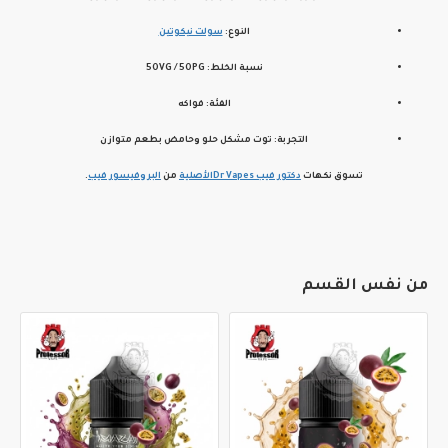
النوع:
سولت نيكوتين
نسبة الخلط:
50VG / 50PG
الفئة:
فواكه
التجربة:
توت مشكل حلو وحامض بطعم متوازن
تسوق نكهات
دكتور فيب Dr Vapes
الأصلية
من
البروفيسور فيب
.
من نفس القسم