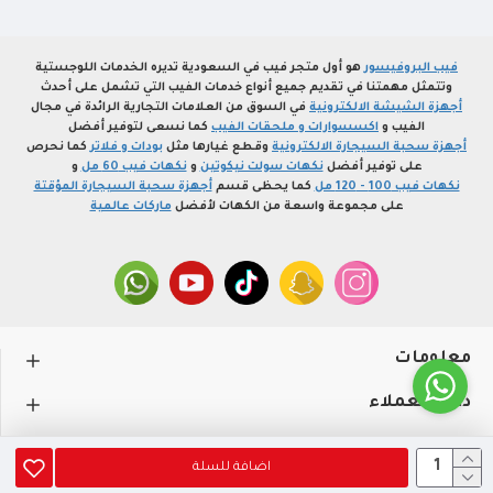
فيب البروفيسور
هو أول متجر فيب في السعودية تديره الخدمات اللوجستية
وتتمثل مهمتنا في تقديم جميع أنواع خدمات الفيب التي تشمل على أحدث
أجهزة الشيشة الالكترونية
في السوق من العلامات التجارية الرائدة في مجال
الفيب و
اكسسوارات و ملحقات الفيب
كما نسعى لتوفير أفضل
أجهزة سحبة السيجارة الالكترونية
وقطع غيارها مثل
بودات و فلاتر
كما نحرص
على توفير أفضل
نكهات سولت نيكوتين
و
نكهات فيب 60 مل
و
نكهات فيب 100 - 120 مل
كما يحظى قسم
أجهزة سحبة السيجارة المؤقتة
على مجموعة واسعة من الكهات لأفضل
ماركات عالمية
معلومات
دعم العملاء
حســـابي
اضافة للسلة