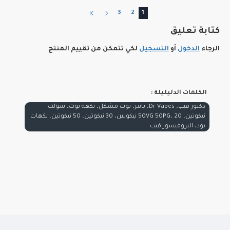
3
2
1
كتابة تعليق
الرجاء
الدخول
أو
التسجيل
لكي تتمكن من تقييم المنتج
الكلمات الدليليلة :
دكتور فيب، Dr Vapes، بانثر، توت مشكل، نكهة توت، سولت
نيكوتين، 50VG 50PG، 20 نيكوتين، 30 نيكوتين، 50 نيكوتين، نكهات
بود، البروفيسور فيب