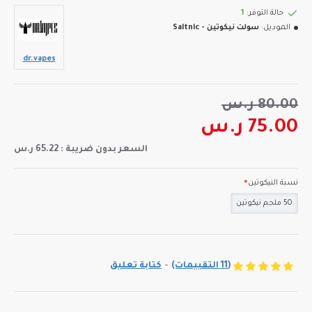
حالة التوفر:
1
الموديل:
سولت نيكوتين - Saltnic
dr.vapes
80.00 ر.س
75.00 ر.س
السعر بدون ضريبة : 65.22 ر.س
نسبة النيكوتين
50 ملجم نيكوتين
(11 التقييمات)
-
كتابة تعليق