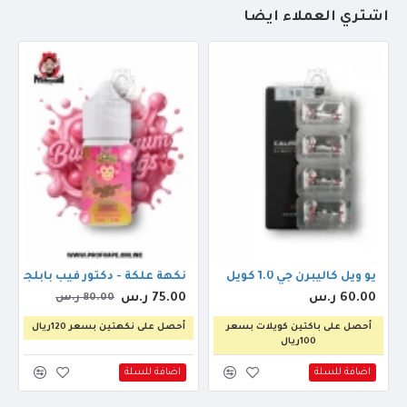
أشتري العملاء أيضاً
يو ويل كاليبرن جي 1.0 كويل
نكهة علكة - دكتور فيب بابلجم كينج 0
60.00 ر.س
75.00 ر.س
80.00 ر.س
أحصل على باكتين كويلات بسعر
أحصل على نكهتين بسعر 120ريال
100ريال
اضافة للسلة
اضافة للسلة