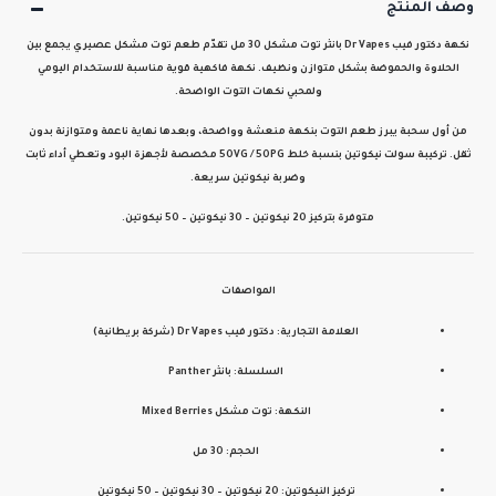
وصف المنتج
نكهة
دكتور فيب Dr Vapes بانثر توت مشكل 30 مل
تقدّم طعم
توت مشكل عصيري
يجمع بين
الحلاوة والحموضة بشكل متوازن ونظيف. نكهة فاكهية قوية مناسبة للاستخدام اليومي
ولمحبي نكهات التوت الواضحة.
من أول سحبة يبرز طعم التوت بنكهة منعشة وواضحة، وبعدها نهاية ناعمة ومتوازنة بدون
ثقل. تركيبة
سولت نيكوتين بنسبة خلط 50VG / 50PG
مخصصة لأجهزة البود وتعطي أداء ثابت
وضربة نيكوتين سريعة.
متوفرة بتركيز
20 نيكوتين – 30 نيكوتين – 50 نيكوتين
.
المواصفات
العلامة التجارية:
دكتور فيب Dr Vapes (شركة بريطانية)
السلسلة:
بانثر Panther
النكهة:
توت مشكل Mixed Berries
الحجم:
30 مل
تركيز النيكوتين:
20 نيكوتين – 30 نيكوتين – 50 نيكوتين