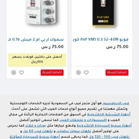
سي تي 60مل
فوبو PnP VM1 0.3 32-40W كويل
سموك ار بي ام 2 ميش 0.16 كويل
75.00 ر.س
75.00 ر.س
أحصل على باكتين كويلات بسعر
100ريال
اضافة للسلة
اضافة للسلة
فيب البروفيسور
هو أول متجر فيب في السعودية تديره الخدمات اللوجستية
وتتمثل مهمتنا في تقديم جميع أنواع خدمات الفيب التي تشمل على أحدث
أجهزة الشيشة الالكترونية
في السوق من العلامات التجارية الرائدة في مجال
الفيب و
اكسسوارات و ملحقات الفيب
كما نسعى لتوفير أفضل
أجهزة سحبة السيجارة الالكترونية
وقطع غيارها مثل
بودات و فلاتر
كما نحرص
على توفير أفضل
نكهات سولت نيكوتين
و
نكهات فيب 60 مل
و
نكهات فيب 100 - 120 مل
كما يحظى قسم
أجهزة سحبة السيجارة المؤقتة