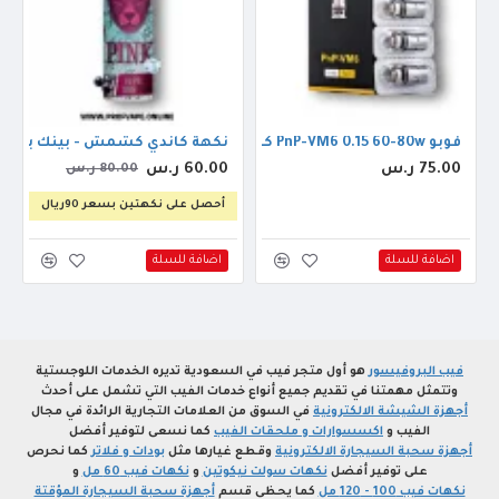
فوبو PnP-VM6 0.15 60-80w كويل
نكهة كاندي كشمش - بينك بانثر ايس 60مل 
75.00 ر.س
60.00 ر.س
80.00 ر.س
أحصل على نكهتين بسعر 90ريال
اضافة للسلة
اضافة للسلة
فيب البروفيسور
هو أول متجر فيب في السعودية تديره الخدمات اللوجستية
وتتمثل مهمتنا في تقديم جميع أنواع خدمات الفيب التي تشمل على أحدث
أجهزة الشيشة الالكترونية
في السوق من العلامات التجارية الرائدة في مجال
الفيب و
اكسسوارات و ملحقات الفيب
كما نسعى لتوفير أفضل
أجهزة سحبة السيجارة الالكترونية
وقطع غيارها مثل
بودات و فلاتر
كما نحرص
على توفير أفضل
نكهات سولت نيكوتين
و
نكهات فيب 60 مل
و
نكهات فيب 100 - 120 مل
كما يحظى قسم
أجهزة سحبة السيجارة المؤقتة