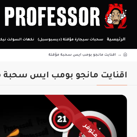
الرئيسية
سحبات سيجارة مؤقتة (ديسبوسبل)
نكهات السولت نيكو
اقنايت مانجو بومب ايس سحبة مؤقتة
اقنايت مانجو بومب ايس سحبة م
متوفر