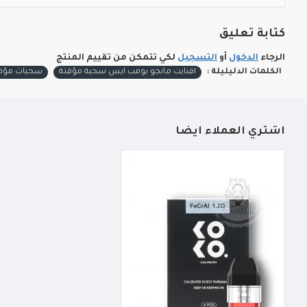
كتابة تعليق
الرجاء
الدخول
أو
التسجيل
لكي تتمكن من تقييم المنتج
الكلمات الدليليلة :
اقنايت مانجو بومب ايس سحبة مؤقتة
سحبات مؤق
أشتري العملاء أيضاً