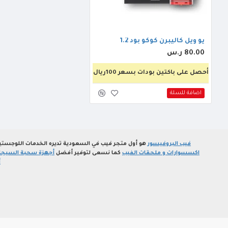
يو ويل كاليبرن كوكو بود 1.2
80.00 ر.س
أحصل على باكتين بودات بسعر 100ريال
اضافة للسلة
فيب البروفيسور
هو أول متجر فيب في السعودية تديره الخدمات اللوجستي
اكسسوارات و ملحقات الفيب
كما نسعى لتوفير أفضل
أجهزة سحبة السيجارة
أ